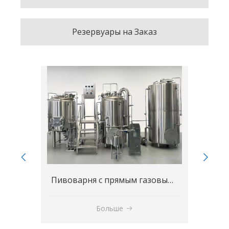
Резервуары на Заказ
Пивоварня с прямым газовым нагревом 500–1500 л | Варочный порядок на природном газе
Пивоварня под ключ 5000 л / 50 гл | Промышленный варочный порядок 4-сосудный с ЦКТ и CIP
Больше