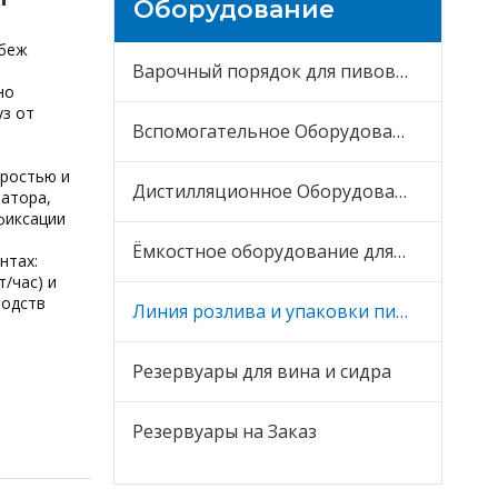
Оборудование
убеж
Варочный порядок для пивоварни
но
уз от
Вспомогательное Оборудование
оростью и
Дистилляционное Оборудование
атора,
фиксации
Ёмкостное оборудование для пива
нтах:
/час) и
водств
Линия розлива и упаковки пива
Резервуары для вина и сидра
Резервуары на Заказ