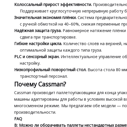
Колоссальный прирост эффективности.
Производительнос
Поддерживает круглосуточную непрерывную работу б
Значительная экономия плёнки.
Система предварительног
с ручной обмоткой на 40–60%, снижая переменные пр
Надёжная защита груза.
Равномерное натяжение плёнки 
сдвига при транспортировке.
Гибкие настройки цикла.
Количество слоёв на верхней, н
оптимальной защиты каждого типа груза.
PLC и сенсорный экран.
Интеллектуальное управление об
настройку.
Низкопрофильный поворотный стол.
Высота стола 80 мм
транспортный персонал.
Почему Cassman?
Cassman производит паллетоупаковщики для конца упак
машины адаптированы для работы в условиях высокой вл
многосменном режиме. Мы предлагаем обе модели — пов
производительности.
FAQ
В: Можно ли оборачивать паллеты нестандартных размер