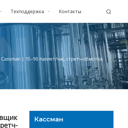
Техподдержка
Контакты
assman | 15–90 паллет/час, стретч-обмотка
овщик
Кассман
третч-