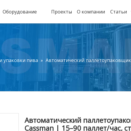
Оборудование
Проекты
О компании
Статьи
и упаковки пива
»
Автоматический паллетоупаковщик C
Автоматический паллетоупак
Cassman | 15–90 паллет/час, с