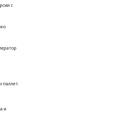
рсии с
око
ператор
 паллет.
а и