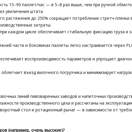
ть 15–90 паллет/час — в 5–8 раз выше, чем при ручной обмотк
ез увеличения штата.
о растяжения до 250% сокращает потребление стретч-плёнки 
оизводственные затраты.
при каждом цикле обеспечивает стабильную фиксацию груза и 
ижней части и боковинах паллеты легко настраивается через PL
еспечивает воспроизводимость параметров и упрощает диагнос
 облегчает въезд вилочного погрузчика и минимизирует нагрузк
овочных линий пивоваренных заводов и напиточных производст
ажности производственного цеха и рассчитаны на эксплуатаци
оротный стол и ротационный рычаг — в зависимости от требо
ов (например, очень высокие)?