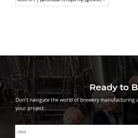
захват кислорода ≤5 ppb
Ready to B
Don't navigate the world of brewery manufacturing a
your project.