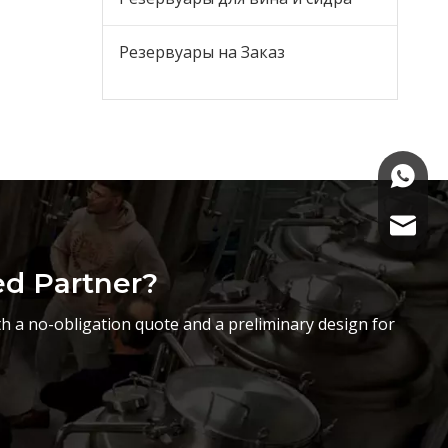
Резервуары на Заказ
+86-15
sasha@
ed Partner?
h a no-obligation quote and a preliminary design for