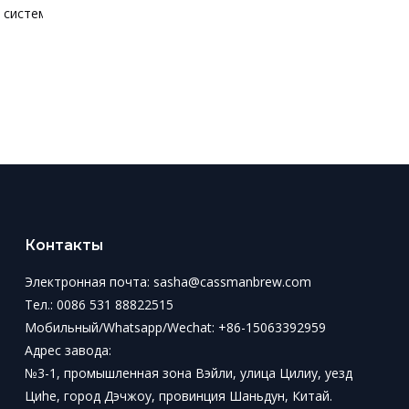
Пивоваренная система объемом 600 л
Пивоварня на салазках объемом 500 л
Контакты
Электронная почта:
sasha@cassmanbrew.com
Тел.: 0086 531 88822515
Мобильный/Whatsapp/Wechat:
+86-15063392959
Адрес завода:
№3-1, промышленная зона Вэйли, улица Цилиу, уезд
Циhe, город Дэчжоу, провинция Шаньдун, Китай.