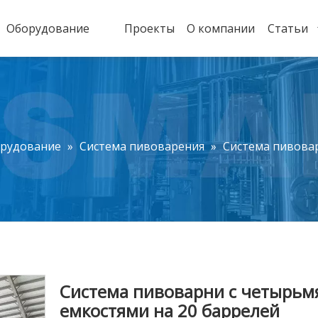
Оборудование
Проекты
О компании
Статьи
орудование
»
Система пивоварения
»
Система пивовар
Система пивоварни с четырьм
емкостями на 20 баррелей