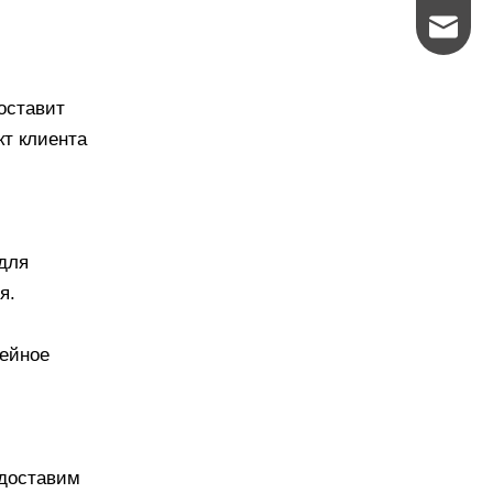
sasha@
оставит
т клиента
для
я.
фейное
едоставим