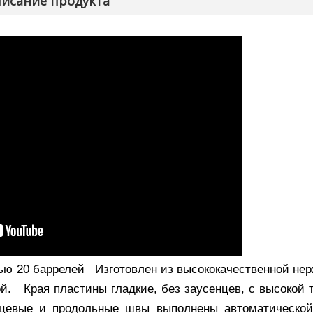
исание продукта
ью 20 баррелей Изготовлен из высококачественной н
ой. Края пластины гладкие, без заусенцев, с высокой 
цевые и продольные швы выполнены автоматической