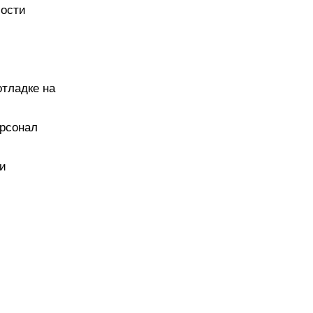
мости
отладке на
ерсонал
жи