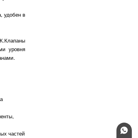
, удобен в
К.Клапаны
ми уровня
анами.
на
ненты,
+86-15
ных частей