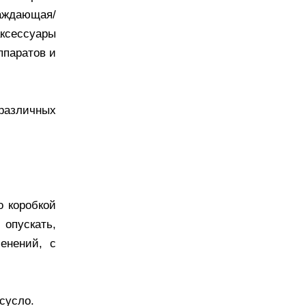
лаждающая/
ксессуары
ппаратов и
различных
о коробкой
 опускать,
енений, с
сусло.