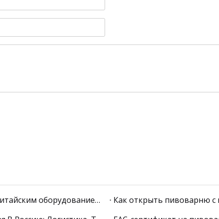
Регистрация пивоварни в РАТК (бывший РАР) с китайским оборудованием: пошаговая инструкция 2026
Как открыть пивоварню с н