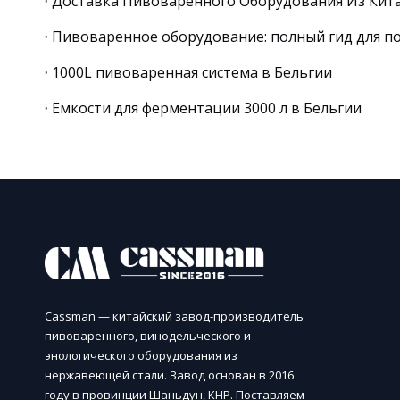
Пивоваренное оборудование: полный гид для по
1000L пивоваренная система в Бельгии
Емкости для ферментации 3000 л в Бельгии
Cassman — китайский завод-производитель
пивоваренного, винодельческого и
энологического оборудования из
нержавеющей стали. Завод основан в 2016
году в провинции Шаньдун, КНР. Поставляем