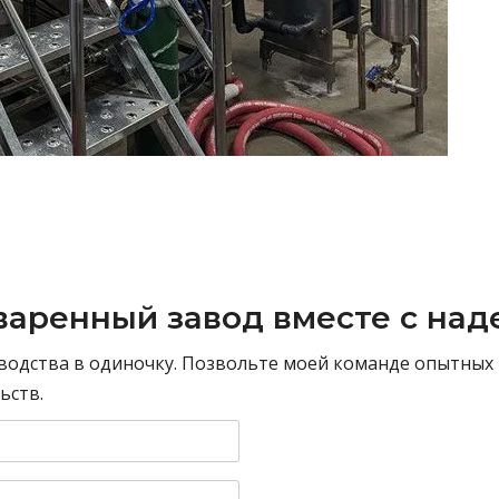
оваренный завод вместе с н
водства в одиночку. Позвольте моей команде опытны
ьств.