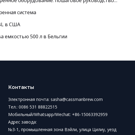
EAC-сертификат на пивоваренное оборудование: пошаговое руководство 2026
ренная система
BL в США
а емкостью 500 л в Бельгии
Контакты
Электронная почта:
sasha@cassmanbrew.com
Тел.: 0086 531 88822515
Мобильный/Whatsapp/Wechat:
+86-15063392959
Адрес завода:
№3-1, промышленная зона Вэйли, улица Цилиу, уезд