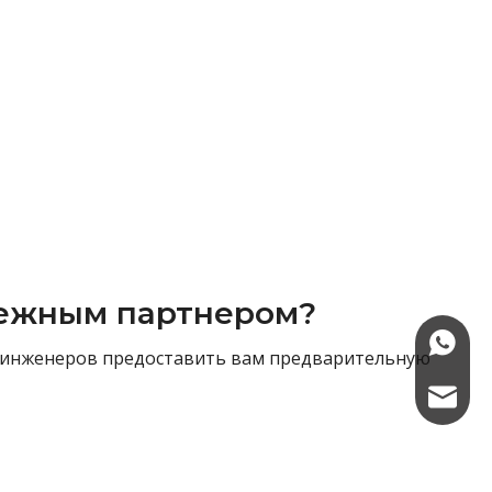
адежным партнером?
+86-15
х инженеров предоставить вам предварительную
sasha@