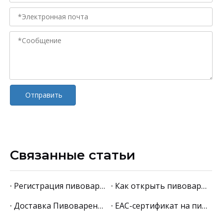
Отправить
Связанные статьи
Регистрация пивоварни в РАТК (бывший РАР) с китайским оборудованием: пошаговая инструкция 2026
Как открыть пивоварню с нуля в России: пошаговая инструкция 2026
Доставка Пивоваренного Оборудования Из Китая В Россию: Логистика, Таможня, Документы 2026
EAC-сертификат на пивоваренное оборудование: пошаговое руководство 2026