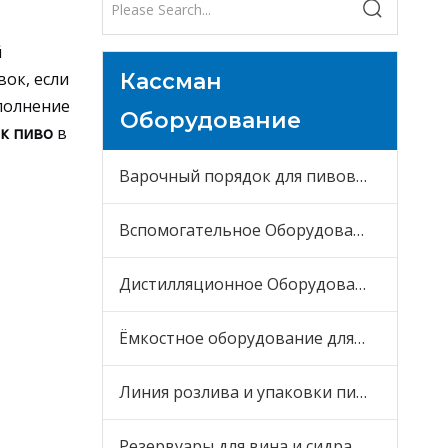
й
ок, если
Кассман
ополнение
Оборудование
к пиво
в
Варочный порядок для пивоварни
Вспомогательное Оборудование
Дистилляционное Оборудование
Ёмкостное оборудование для пива
Линия розлива и упаковки пива
Резервуары для вина и сидра