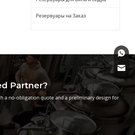
Резервуары на Заказ
+86-15
sasha@
ed Partner?
h a no-obligation quote and a preliminary design for