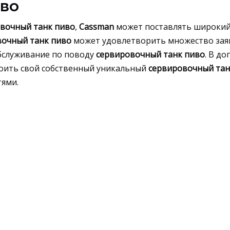
во
вочный танк пиво
,
Cassman
может поставлять широки
вочный танк пиво
может удовлетворить множество заяв
обслуживание по поводу
сервировочный танк пиво
. В д
роить свой собственный уникальный
сервировочный тан
ями.