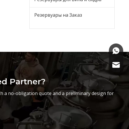
Резервуары на Заказ
+86-15
sasha@
ed Partner?
h a no-obligation quote and a preliminary design for