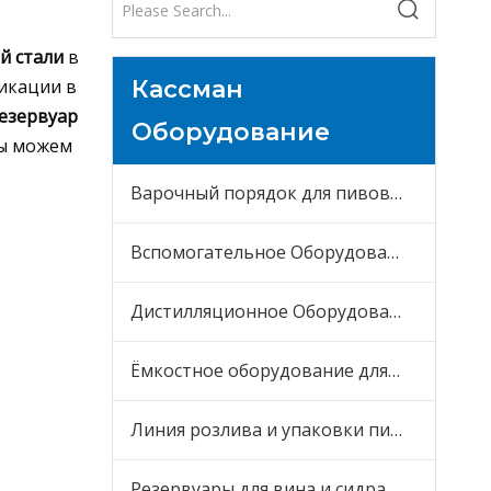
и
й стали
в
икации в
Кассман
езервуар
Оборудование
мы можем
Варочный порядок для пивоварни
Вспомогательное Оборудование
Дистилляционное Оборудование
Ёмкостное оборудование для пива
Линия розлива и упаковки пива
Резервуары для вина и сидра