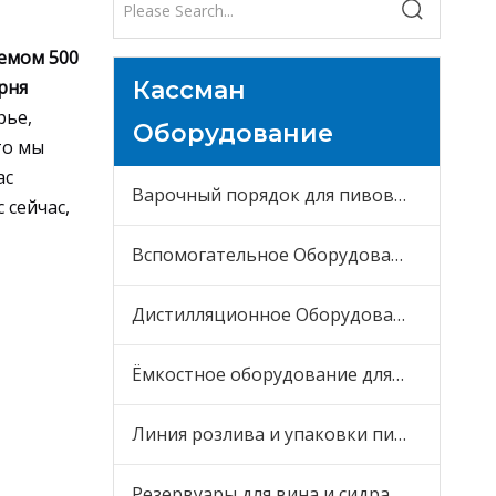
емом 500
рня
Кассман
рье,
Оборудование
то мы
ас
Варочный порядок для пивоварни
 сейчас,
Вспомогательное Оборудование
Дистилляционное Оборудование
Ёмкостное оборудование для пива
Линия розлива и упаковки пива
Резервуары для вина и сидра