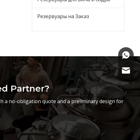
Резервуары на Заказ
+86-15
sasha@
ed Partner?
h a no-obligation quote and a preliminary design for