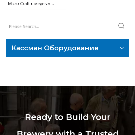
Micro Craft с медным
шлемом для джина, водки,
виски, бренди, рома
Кассман Оборудование
Ready to Build Your
Brewery with a Trusted