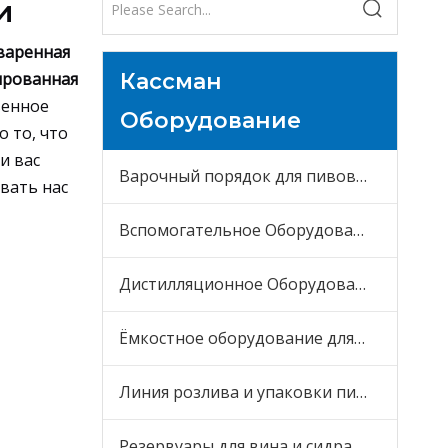
и
варенная
рованная
Кассман
венное
Оборудование
о то, что
и вас
Варочный порядок для пивоварни
вать нас
Вспомогательное Оборудование
Дистилляционное Оборудование
Ёмкостное оборудование для пива
Линия розлива и упаковки пива
Резервуары для вина и сидра