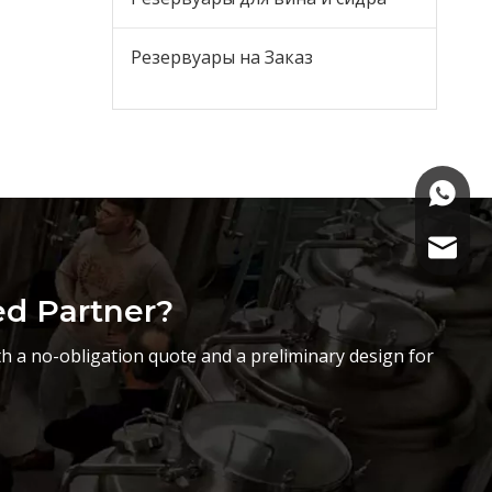
Резервуары на Заказ
+86-15
sasha@
ed Partner?
h a no-obligation quote and a preliminary design for