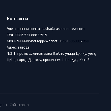
Контакты
Электронная почта:
sasha@cassmanbrew.com
Тел.: 0086 531 88822515
Мобильный/Whatsapp/Wechat:
+86-15063392959
Адрес завода:
№3-1, промышленная зона Вэйли, улица Цилиу, уезд
Циhe, город Дэчжоу, провинция Шаньдун, Китай.
щены.
Сайт-карта