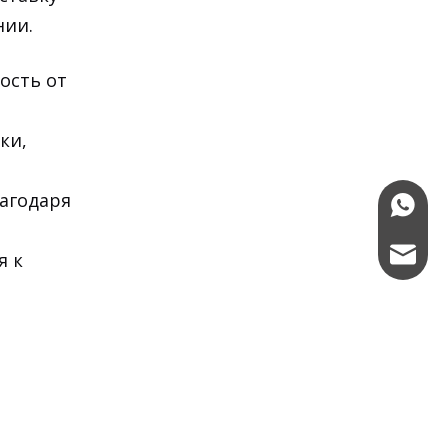
нии.
ость от
ки,
агодаря
+86-15
sasha@
я к