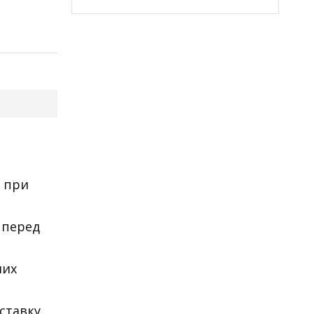
и при
 перед
ших
ставку