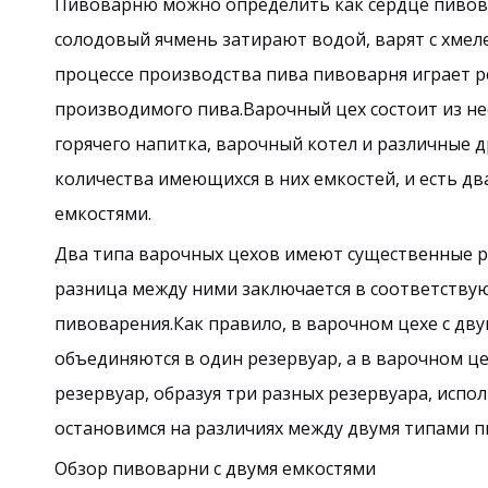
Пивоварню можно определить как сердце пивовар
солодовый ячмень затирают водой, варят с хмел
процессе производства пива пивоварня играет 
производимого пива.Варочный цех состоит из не
горячего напитка, варочный котел и различные 
количества имеющихся в них емкостей, и есть дв
емкостями.
Два типа варочных цехов имеют существенные р
разница между ними заключается в соответствующ
пивоварения.Как правило, в варочном цехе с дв
объединяются в один резервуар, а в варочном це
резервуар, образуя три разных резервуара, испо
остановимся на различиях между двумя типами 
Обзор пивоварни с двумя емкостями