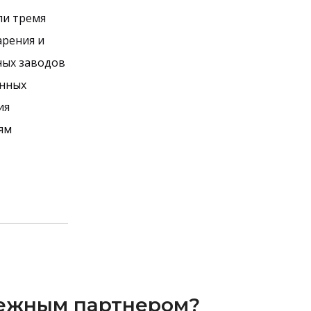
ли тремя
арения и
ных заводов
енных
ия
ям
адежным партнером?