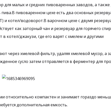
 для малых и средних пивоваренных заводов, а также д
 пива.В пивоваренном цехе есть два основных резерву
T) и котел/водоворот.В варочном цехе с двумя резерв
твует как заторный чан и резервуар для горячего спи
 в котел/джакузи, где его варят с хмелем и другими
ют через хмелевой фильтр, удаляя хмелевой мусор, а з
жденное сусло затем отправляется в ферментер для пр
ями относительно компактен и занимает гораздо меньш
ребуется дополнительная емкость.