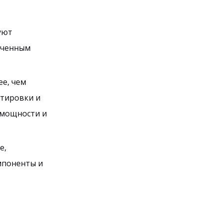
уют
ниченным
ее, чем
ртировки и
 мощности и
е,
мпоненты и