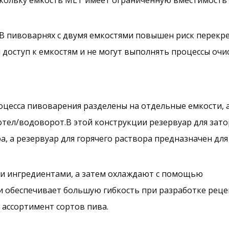
скольку емкость MLT имеет ограниченную вместимость
 В пивоварнях с двумя емкостями повышен риск перекр
доступ к емкостям и не могут выполнять процессы очис
оцесса пивоварения разделены на отдельные емкости, 
котел/водоворот.В этой конструкции резервуар для зато
, а резервуар для горячего раствора предназначен для
ими ингредиентами, а затем охлаждают с помощью
и обеспечивает большую гибкость при разработке реце
ассортимент сортов пива.