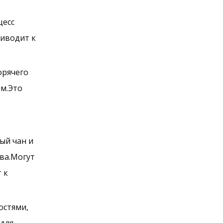
цесс
риводит к
орячего
ым.Это
ый чан и
ива.Могут
 к
остями,